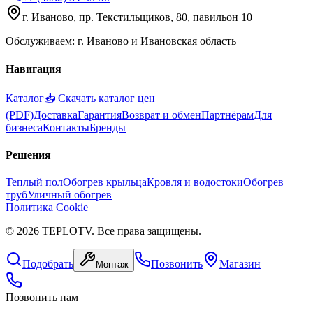
г. Иваново, пр. Текстильщиков, 80, павильон 10
Обслуживаем: г. Иваново и Ивановская область
Навигация
Каталог
📥 Скачать каталог цен
(PDF)
Доставка
Гарантия
Возврат и обмен
Партнёрам
Для
бизнеса
Контакты
Бренды
Решения
Теплый пол
Обогрев крыльца
Кровля и водостоки
Обогрев
труб
Уличный обогрев
Политика Cookie
©
2026
TEPLOTV. Все права защищены.
Подобрать
Позвонить
Магазин
Монтаж
Позвонить нам