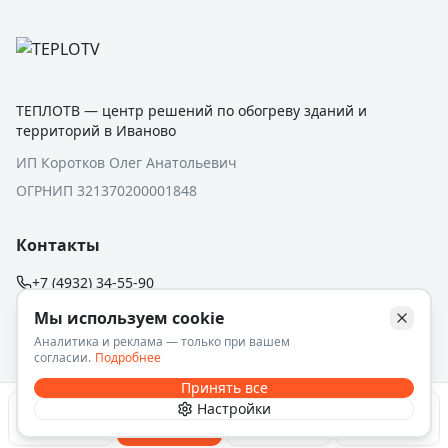
ТЕПЛОТВ — центр решений по обогреву зданий и
территорий в Иваново
ИП Коротков Олег Анатольевич
ОГРНИП 321370200001848
Контакты
+7 (4932) 34-55-90
г. Иваново, пр. Текстильщиков, 80, павильон 10
Мы используем cookie
Аналитика и реклама — только при вашем
Обслуживаем: г. Иваново и Ивановская область
согласии.
Подробнее
Принять все
Навигация
Настройки
Подобрать
Монтаж
Позвонить
Магазин
Каталог